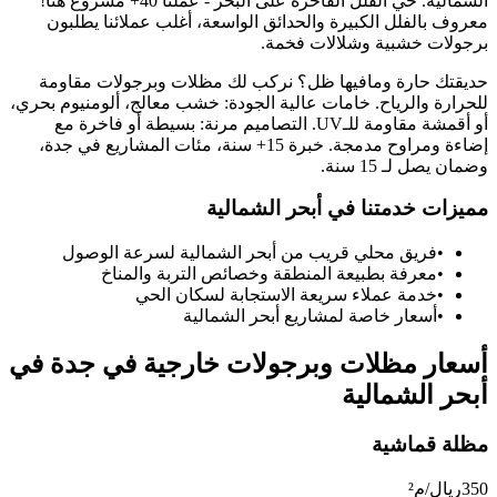
الشمالية
.
حي الفلل الفاخرة على البحر - عملنا 40+ مشروع هنا!
معروف بالفلل الكبيرة والحدائق الواسعة، أغلب عملائنا يطلبون
برجولات خشبية وشلالات فخمة.
حديقتك حارة ومافيها ظل؟ نركب لك مظلات وبرجولات مقاومة
للحرارة والرياح. خامات عالية الجودة: خشب معالج، ألومنيوم بحري،
أو أقمشة مقاومة للـUV. التصاميم مرنة: بسيطة أو فاخرة مع
إضاءة ومراوح مدمجة. خبرة 15+ سنة، مئات المشاريع في جدة،
وضمان يصل لـ 15 سنة.
مميزات خدمتنا في
أبحر الشمالية
•
فريق محلي قريب من
أبحر الشمالية
لسرعة الوصول
•
معرفة بطبيعة المنطقة وخصائص التربة والمناخ
•
خدمة عملاء سريعة الاستجابة لسكان الحي
•
أسعار خاصة لمشاريع
أبحر الشمالية
أسعار
مظلات وبرجولات خارجية في جدة
في
أبحر الشمالية
مظلة قماشية
350
ريال/م²