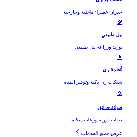
جدران خضراء داخلية وخارجية
🌾
ثيل طبيعي
توريد وزراعة ثيل طبيعي
🚿
أنظمة ري
شبكات ري ذكية وتوفير المياه
🛠️
صيانة حدائق
صيانة دورية ورعاية متكاملة
عرض جميع الخدمات