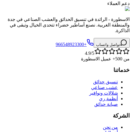
دعم العملاء
الاسطورة - الرائدة في تنسيق الحدائق والعشب الصناعي في جدة
والمنطقة الغربية. نصنع أساطير خضراء تتحدى الخيال وتبقى في
الذاكرة.
+966548923300
تواصل واتساب
4.9/5
من 500+ عميل الاسطورة
خدماتنا
تنسيق حدائق
عشب صناعي
شلالات ونوافير
أنظمة ري
صيانة حدائق
الشركة
من نحن