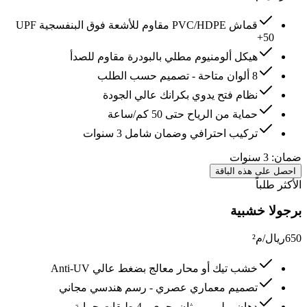
قماش PVC/HDPE مقاوم للأشعة فوق البنفسجية UPF
50+
هيكل ألومنيوم مطلي بالبودرة مقاوم للصدأ
8 ألوان متاحة - تصميم حسب الطلب
نظام فتح يدوي بكرانك عالي الجودة
حماية من الرياح حتى 50 كم/ساعة
تركيب احترافي وضمان شامل 3 سنوات
ضمان:
3 سنوات
احصل على هذه الباقة
الأكثر طلباً
برجولا خشبية
650
ريال/م²
خشب تيك أو محار معالج بضغط عالي Anti-UV
تصميم معماري عصري - رسم هندسي مجاني
دهان بولي يوريثان بحري - 4 طبقات حماية