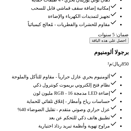
إمكانية إضافة سقف قماشي قابل للسحب
تجهيز لتمديدات الكهرباء والإضاءة
مقاوم للحشرات والفطريات - مُعالج كيميائياً
ضمان:
5 سنوات
احصل على هذه الباقة
برجولا ألومنيوم
850
ريال/م²
ألومنيوم بحري عازل حرارياً - مقاوم للتآكل والملوحة
نظام فتح إلكتروني بريموت كونترول ذكي
إضاءة LED مدمجة RGB - 16 مليون لون
حساسات رياح وأمطار - إغلاق تلقائي للحماية
عزل حراري وصوتي متقدم - تقليل الضوضاء 40%
تطبيق هاتف ذكي للتحكم عن بعد
مراوح تهوية وأنظمة تبريد رذاذ اختيارية