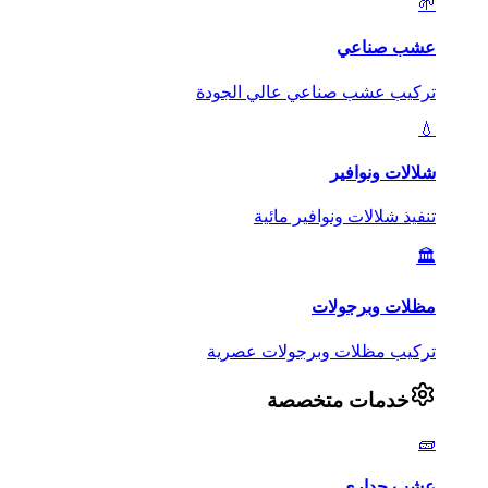
🌱
عشب صناعي
تركيب عشب صناعي عالي الجودة
💧
شلالات ونوافير
تنفيذ شلالات ونوافير مائية
🏛️
مظلات وبرجولات
تركيب مظلات وبرجولات عصرية
خدمات متخصصة
🧱
عشب جداري