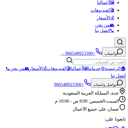
🖼️
أعمالنا
🎬
الفيديوهات
💰
الأسعار
👥
من نحن
📞
اتصل بنا
+966548923300
واتساب
🏠
الرئيسية
⚙️
خدماتنا
🖼️
أعمالنا
🎬
الفيديوهات
💰
الأسعار
👥
من نحن
📞
اتصل بنا
+966548923300
تواصل واتساب
جدة، المملكة العربية السعودية
السبت-الخميس: 8:00 ص - 10:00 م
ضمان على جميع الأعمال
تابعونا على: