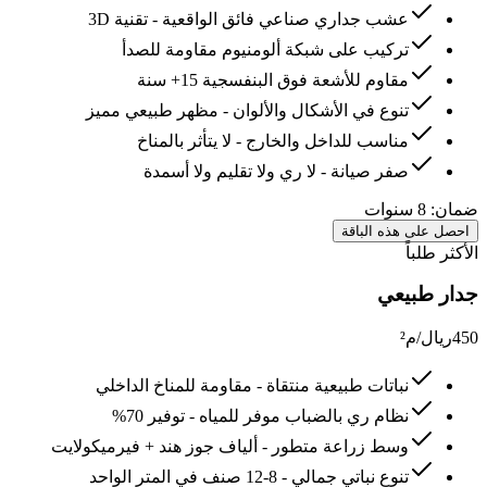
عشب جداري صناعي فائق الواقعية - تقنية 3D
تركيب على شبكة ألومنيوم مقاومة للصدأ
مقاوم للأشعة فوق البنفسجية 15+ سنة
تنوع في الأشكال والألوان - مظهر طبيعي مميز
مناسب للداخل والخارج - لا يتأثر بالمناخ
صفر صيانة - لا ري ولا تقليم ولا أسمدة
ضمان:
8 سنوات
احصل على هذه الباقة
الأكثر طلباً
جدار طبيعي
450
ريال/م²
نباتات طبيعية منتقاة - مقاومة للمناخ الداخلي
نظام ري بالضباب موفر للمياه - توفير 70%
وسط زراعة متطور - ألياف جوز هند + فيرميكولايت
تنوع نباتي جمالي - 8-12 صنف في المتر الواحد