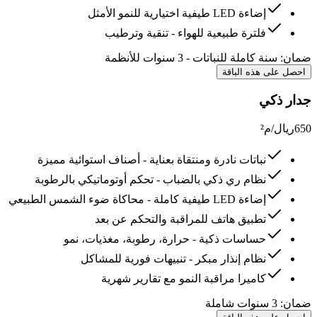
إضاءة LED طيفية اختيارية للنمو الأمثل
فلترة طبيعية للهواء - تنقية وترطيب
ضمان:
سنة كاملة للنباتات - 3 سنوات للأنظمة
احصل على هذه الباقة
جدار ذكي
650
ريال/م²
نباتات نادرة ومنتقاة بعناية - أصناف استوائية مميزة
نظام ري ذكي بالضباب - تحكم أوتوماتيكي بالرطوبة
إضاءة LED طيفية كاملة - محاكاة ضوء الشمس الطبيعي
تطبيق هاتف للمراقبة والتحكم عن بعد
حساسات ذكية - حرارة، رطوبة، مغذيات، نمو
نظام إنذار مبكر - تنبيهات فورية للمشاكل
كاميرا مراقبة النمو مع تقارير شهرية
ضمان:
3 سنوات شاملة