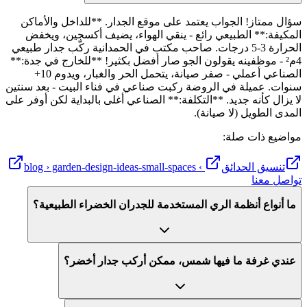
سؤال ممتاز! الجواب يعتمد على موقع الجدار. **للداخل والأماكن
المكيفة:** الطبيعي رائع - ينقي الهواء، يضيف أكسجين، ويخفض
الحرارة 3-5 درجات. صاحب مكتب في الحمدانية ركّب جدار طبيعي
4م² - موظفينه يقولون الجو صار أفضل بكثير! **للخارج في جدة:**
الصناعي أعملي - صفر صيانة، يتحمل الحر والغبار، ويدوم 10+
سنوات. عميلة في الروضة ركبت صناعي في فناء البيت - بعد سنتين
لا يزال كأنه جديد. **التكلفة:** الصناعي أغلى بالبداية لكن أوفر على
المدى الطويل (لا صيانة).
مواضيع ذات صلة:
تنسيق الحدائق
› blog › garden-design-ideas-small-spaces
تواصل معنا
ما أنواع أنظمة الري المستخدمة للجدران الخضراء الطبيعية؟
عندي غرفة ما فيها شمس، ممكن أركب جدار أخضر؟