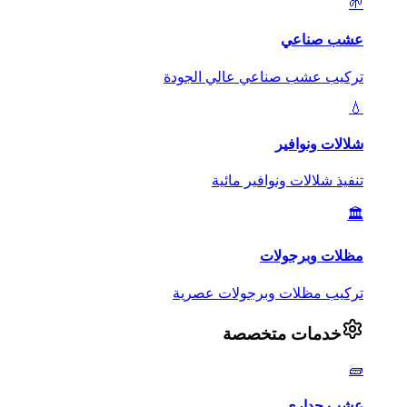
🌱
عشب صناعي
تركيب عشب صناعي عالي الجودة
💧
شلالات ونوافير
تنفيذ شلالات ونوافير مائية
🏛️
مظلات وبرجولات
تركيب مظلات وبرجولات عصرية
خدمات متخصصة
🧱
عشب جداري