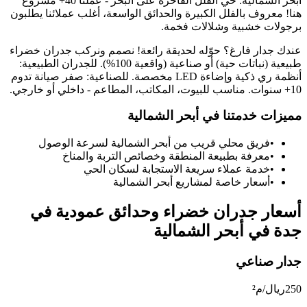
أبحر الشمالية
.
حي الفلل الفاخرة على البحر - عملنا 40+ مشروع
هنا! معروف بالفلل الكبيرة والحدائق الواسعة، أغلب عملائنا يطلبون
برجولات خشبية وشلالات فخمة.
عندك جدار فارغ؟ حوّله لحديقة رائعة! نصمم ونركب جدران خضراء
طبيعية (نباتات حية) أو صناعية (واقعية 100%). للجدران الطبيعية:
أنظمة ري ذكية وإضاءة LED مخصصة. للصناعية: صفر صيانة تدوم
10+ سنوات. مناسب للبيوت، المكاتب، المطاعم - داخلي أو خارجي.
مميزات خدمتنا في
أبحر الشمالية
•
فريق محلي قريب من
أبحر الشمالية
لسرعة الوصول
•
معرفة بطبيعة المنطقة وخصائص التربة والمناخ
•
خدمة عملاء سريعة الاستجابة لسكان الحي
•
أسعار خاصة لمشاريع
أبحر الشمالية
أسعار
جدران خضراء وحدائق عمودية في
جدة
في
أبحر الشمالية
جدار صناعي
250
ريال/م²