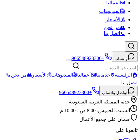
🖼️
أعمالنا
🎬
الفيديوهات
💰
الأسعار
👥
من نحن
📞
اتصل بنا
+966548923300
واتساب
🏠
الرئيسية
⚙️
خدماتنا
🖼️
أعمالنا
🎬
الفيديوهات
💰
الأسعار
👥
من نحن
📞
اتصل بنا
+966548923300
تواصل واتساب
جدة، المملكة العربية السعودية
السبت-الخميس: 8:00 ص - 10:00 م
ضمان على جميع الأعمال
تابعونا على: