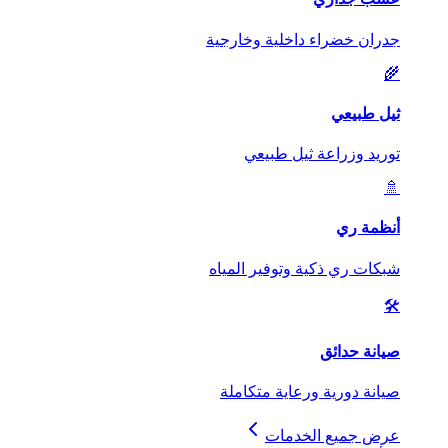
جدران خضراء داخلية وخارجية
🌾
ثيل طبيعي
توريد وزراعة ثيل طبيعي
🚿
أنظمة ري
شبكات ري ذكية وتوفير المياه
🛠️
صيانة حدائق
صيانة دورية ورعاية متكاملة
عرض جميع الخدمات