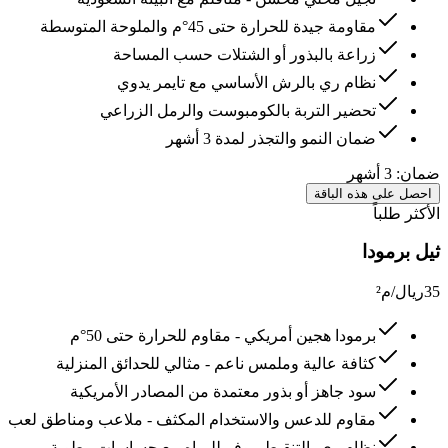
مقاومة جيدة للحرارة حتى 45°م والملوحة المتوسطة
زراعة بالبذور أو الشتلات حسب المساحة
نظام ري بالرش الأساسي مع تايمر يدوي
تحضير التربة بالكومبوست والرمل الزراعي
ضمان النمو والتجذر لمدة 3 أشهر
ضمان:
3 أشهر
احصل على هذه الباقة
الأكثر طلباً
ثيل برمودا
35
ريال/م²
برمودا هجين أمريكي - مقاوم للحرارة حتى 50°م
كثافة عالية وملمس ناعم - مثالي للحدائق المنزلية
سود جاهز أو بذور معتمدة من المصادر الأمريكية
مقاوم للدعس والاستخدام المكثف - ملاعب ومناطق لعب
نظام ري بالتنقيط موفر للمياه مع حساسات رطوبة