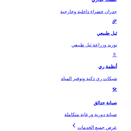
جدران خضراء داخلية وخارجية
🌾
ثيل طبيعي
توريد وزراعة ثيل طبيعي
🚿
أنظمة ري
شبكات ري ذكية وتوفير المياه
🛠️
صيانة حدائق
صيانة دورية ورعاية متكاملة
عرض جميع الخدمات