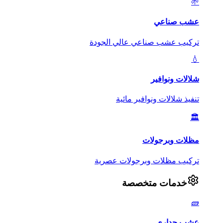
🌱
عشب صناعي
تركيب عشب صناعي عالي الجودة
💧
شلالات ونوافير
تنفيذ شلالات ونوافير مائية
🏛️
مظلات وبرجولات
تركيب مظلات وبرجولات عصرية
خدمات متخصصة
🧱
عشب جداري