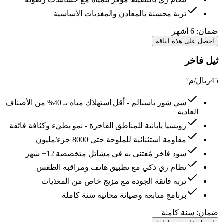
تربة محسنة بالمعادن والمغذيات الأساسية
ضمان:
6 أشهر
احصل على هذه الباقة
ثيل فاخر
45
ريال/م²
سي شور باسبالم - أقل استهلاك مياه بـ 40% من الأصناف
العادية
زويسيا يابانية للمناطق الفاخرة - نمو بطيء وكثافة فائقة
مقاومة استثنائية للملوحة حتى 8000 جزء/مليون
سود فاخر مُعتنى به في مشاتل متخصصة 12+ شهر
نظام ري ذكي مع تطبيق هاتف ومراقبة الطقس
تربة فائقة الجودة مع مزيج خاص من المغذيات
برنامج متابعة وصيانة مجانية سنة كاملة
ضمان:
سنة كاملة