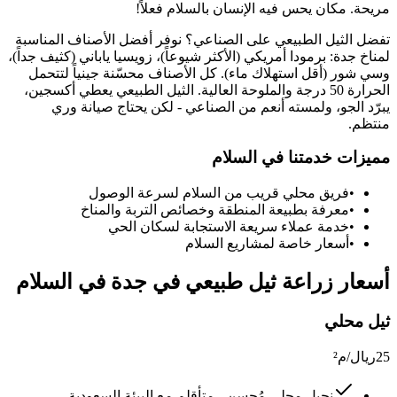
مريحة. مكان يحس فيه الإنسان بالسلام فعلاً!
تفضل الثيل الطبيعي على الصناعي؟ نوفر أفضل الأصناف المناسبة
لمناخ جدة: برمودا أمريكي (الأكثر شيوعاً)، زويسيا ياباني (كثيف جداً)،
وسي شور (أقل استهلاك ماء). كل الأصناف محسّنة جينياً لتتحمل
الحرارة 50 درجة والملوحة العالية. الثيل الطبيعي يعطي أكسجين،
يبرّد الجو، ولمسته أنعم من الصناعي - لكن يحتاج صيانة وري
منتظم.
مميزات خدمتنا في
السلام
•
فريق محلي قريب من
السلام
لسرعة الوصول
•
معرفة بطبيعة المنطقة وخصائص التربة والمناخ
•
خدمة عملاء سريعة الاستجابة لسكان الحي
•
أسعار خاصة لمشاريع
السلام
أسعار
زراعة ثيل طبيعي في جدة
في
السلام
ثيل محلي
25
ريال/م²
نجيل محلي مُحسن - متأقلم مع البيئة السعودية