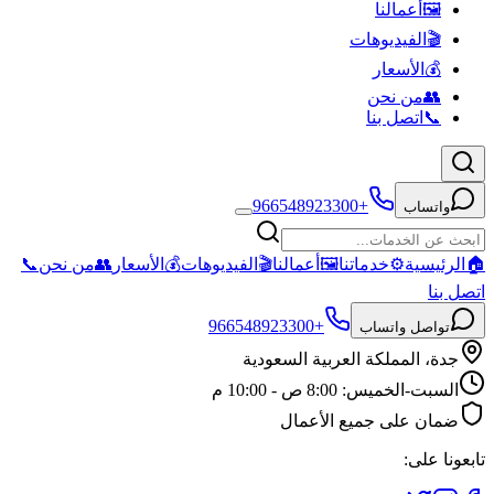
🖼️
أعمالنا
🎬
الفيديوهات
💰
الأسعار
👥
من نحن
📞
اتصل بنا
+966548923300
واتساب
🏠
الرئيسية
⚙️
خدماتنا
🖼️
أعمالنا
🎬
الفيديوهات
💰
الأسعار
👥
من نحن
📞
اتصل بنا
+966548923300
تواصل واتساب
جدة، المملكة العربية السعودية
السبت-الخميس: 8:00 ص - 10:00 م
ضمان على جميع الأعمال
تابعونا على: