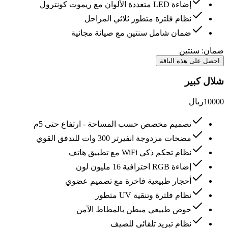
إضاءة LED متعددة الألوان مع ريموت كونترول
نظام فلترة متطور ثلاثي المراحل
ضمان شامل سنتين مع صيانة مجانية
ضمان:
سنتين
احصل على هذه الباقة
شلال كبير
10000
ريال
تصميم مخصص حسب المساحة - ارتفاع حتى 5م
مضخات مزدوجة انفيرتر 300 وات للتدفق القوي
نظام تحكم ذكي WiFi مع تطبيق هاتف
إضاءة RGB احترافية 16 مليون لون
أحجار طبيعية فاخرة مع تصميم عضوي
نظام فلترة وتنقية UV متطور
حوض طبيعي مبطن بالمطاط الآمن
نظام تبريد تلقائي للصيف