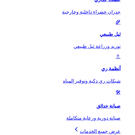
جدران خضراء داخلية وخارجية
🌾
ثيل طبيعي
توريد وزراعة ثيل طبيعي
🚿
أنظمة ري
شبكات ري ذكية وتوفير المياه
🛠️
صيانة حدائق
صيانة دورية ورعاية متكاملة
عرض جميع الخدمات