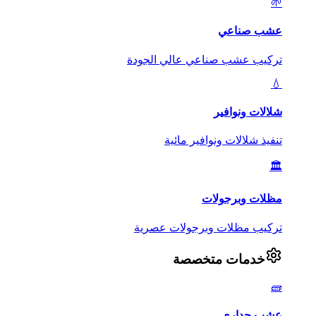
🌱
عشب صناعي
تركيب عشب صناعي عالي الجودة
💧
شلالات ونوافير
تنفيذ شلالات ونوافير مائية
🏛️
مظلات وبرجولات
تركيب مظلات وبرجولات عصرية
خدمات متخصصة
🧱
عشب جداري