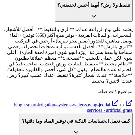
تنقيط ولا رش؟ أيهما أحسن لحديقتي؟
يعتمد على نوع الزراعة عندك: **الري بالتنقيط:** - أفضل للأشجار،
الشجيرات، والنباتات الفردية - يوفر مياه أكثر (60% توفير) - الماء
يوصل مباشرة للجذور (صفر تبخر تقريباً) - أرخص في التركيب
**الري بالرش:** - أفضل للعشب والمسطحات الخضراء - يغطي
مساحة واسعة بسرعة - يبرّد الجو شوي (ميزة لجدة الحارة) - أغلى
شوي لكن عملي للعشب **نصيحتي:** معظم عملائنا يطلبون
**نظام مختلط** - تنقيط للنباتات ورش للعشب. صاحب فيلا في
الحمراء عنده هالنظام - يقول "كل شيء أخضر والفاتورة معقولة".
**خلاصة:** عندك أشجار كثيرة؟ تنقيط. عندك عشب كبير؟ رش.
عندك الاثنين؟ مختلط!
مواضيع ذات صلة:
›
› blog › smart-irrigation-systems-water-saving-jeddah
services › artificial-grass
كيف تعمل الحساسات الذكية في توفير المياه وما دقتها؟