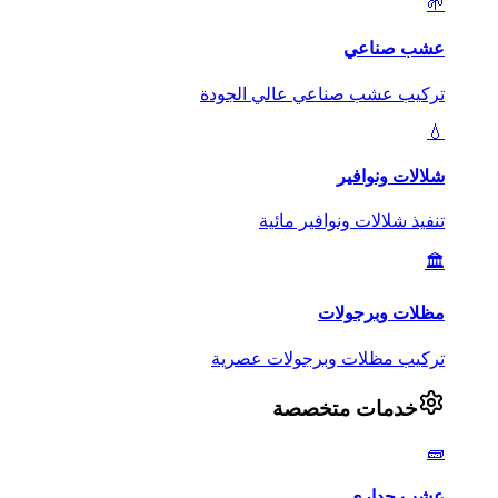
🌱
عشب صناعي
تركيب عشب صناعي عالي الجودة
💧
شلالات ونوافير
تنفيذ شلالات ونوافير مائية
🏛️
مظلات وبرجولات
تركيب مظلات وبرجولات عصرية
خدمات متخصصة
🧱
عشب جداري