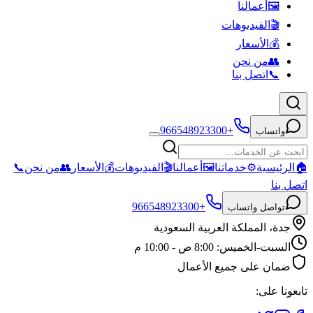
🖼️
أعمالنا
🎬
الفيديوهات
💰
الأسعار
👥
من نحن
📞
اتصل بنا
+966548923300
واتساب
🏠
الرئيسية
⚙️
خدماتنا
🖼️
أعمالنا
🎬
الفيديوهات
💰
الأسعار
👥
من نحن
📞
اتصل بنا
+966548923300
تواصل واتساب
جدة، المملكة العربية السعودية
السبت-الخميس: 8:00 ص - 10:00 م
ضمان على جميع الأعمال
تابعونا على: