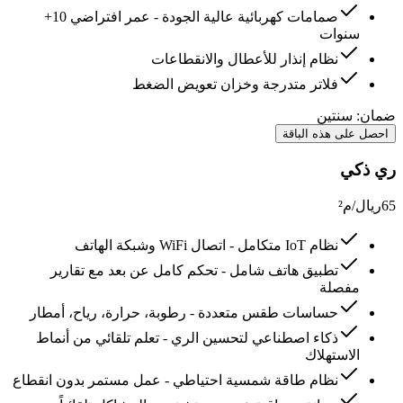
صمامات كهربائية عالية الجودة - عمر افتراضي 10+
سنوات
نظام إنذار للأعطال والانقطاعات
فلاتر متدرجة وخزان تعويض الضغط
ضمان:
سنتين
احصل على هذه الباقة
ري ذكي
65
ريال/م²
نظام IoT متكامل - اتصال WiFi وشبكة الهاتف
تطبيق هاتف شامل - تحكم كامل عن بعد مع تقارير
مفصلة
حساسات طقس متعددة - رطوبة، حرارة، رياح، أمطار
ذكاء اصطناعي لتحسين الري - تعلم تلقائي من أنماط
الاستهلاك
نظام طاقة شمسية احتياطي - عمل مستمر بدون انقطاع