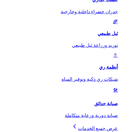
جدران خضراء داخلية وخارجية
🌾
ثيل طبيعي
توريد وزراعة ثيل طبيعي
🚿
أنظمة ري
شبكات ري ذكية وتوفير المياه
🛠️
صيانة حدائق
صيانة دورية ورعاية متكاملة
عرض جميع الخدمات