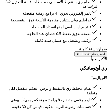
نظام ري بالتنقيط الأساسي - منقطات قابلة للتعديل 2-8
لتر/ساعة
تايمر إلكتروني يدوي - 4 برامج زمنية منفصلة
خراطيم بولي إيثيلين مقاومة للأشعة فوق البنفسجية
فلتر مياه أساسي لمنع انسداد المنقطات
مضخة تعزيز ضغط 0.5 حصان عند الحاجة
تركيب وتشغيل مع ضمان سنة كاملة
ضمان:
سنة كاملة
احصل على هذه الباقة
الأكثر طلباً
ري أوتوماتيكي
45
ريال/م²
نظام مختلط ري بالتنقيط والرش - تحكم منفصل لكل
منطقة
تايمر رقمي متقدم - 8 برامج مع تحكم يومي/أسبوعي
حساسات رطوبة التربة الذكية - قياس كل 30 دقيقة