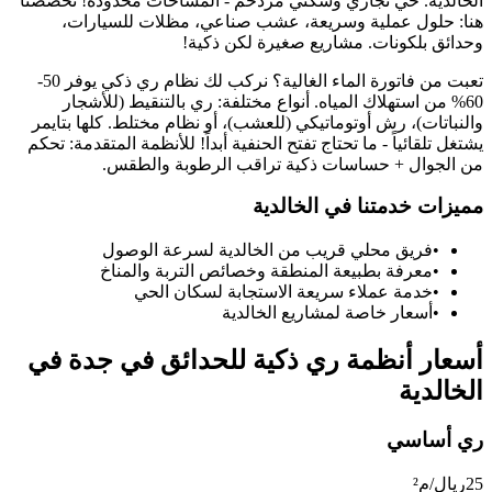
الخالدية
.
حي تجاري وسكني مزدحم - المساحات محدودة! تخصصنا
هنا: حلول عملية وسريعة، عشب صناعي، مظلات للسيارات،
وحدائق بلكونات. مشاريع صغيرة لكن ذكية!
تعبت من فاتورة الماء الغالية؟ نركب لك نظام ري ذكي يوفر 50-
60% من استهلاك المياه. أنواع مختلفة: ري بالتنقيط (للأشجار
والنباتات)، رش أوتوماتيكي (للعشب)، أو نظام مختلط. كلها بتايمر
يشتغل تلقائياً - ما تحتاج تفتح الحنفية أبداً! للأنظمة المتقدمة: تحكم
من الجوال + حساسات ذكية تراقب الرطوبة والطقس.
مميزات خدمتنا في
الخالدية
•
فريق محلي قريب من
الخالدية
لسرعة الوصول
•
معرفة بطبيعة المنطقة وخصائص التربة والمناخ
•
خدمة عملاء سريعة الاستجابة لسكان الحي
•
أسعار خاصة لمشاريع
الخالدية
أسعار
أنظمة ري ذكية للحدائق في جدة
في
الخالدية
ري أساسي
25
ريال/م²