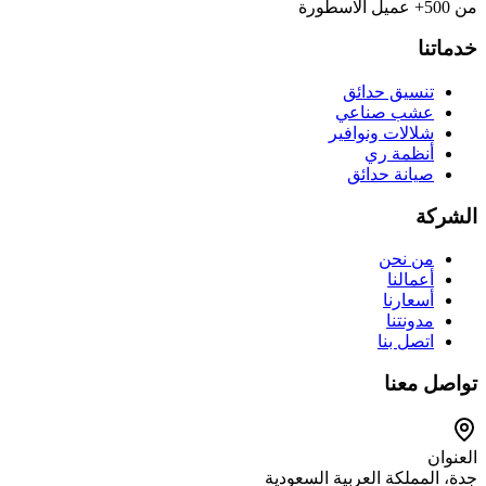
من 500+ عميل الاسطورة
خدماتنا
تنسيق حدائق
عشب صناعي
شلالات ونوافير
أنظمة ري
صيانة حدائق
الشركة
من نحن
أعمالنا
أسعارنا
مدونتنا
اتصل بنا
تواصل معنا
العنوان
جدة، المملكة العربية السعودية