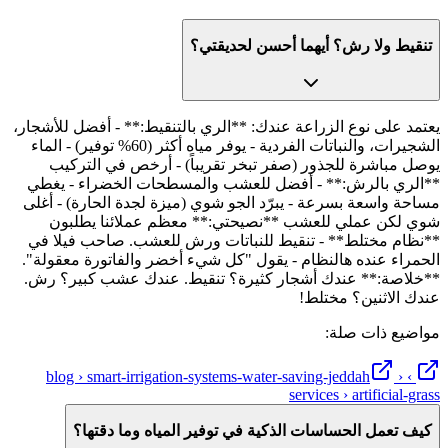
تنقيط ولا رش؟ أيهما أحسن لحديقتي؟
يعتمد على نوع الزراعة عندك: **الري بالتنقيط:** - أفضل للأشجار،
الشجيرات، والنباتات الفردية - يوفر مياه أكثر (60% توفير) - الماء
يوصل مباشرة للجذور (صفر تبخر تقريباً) - أرخص في التركيب
**الري بالرش:** - أفضل للعشب والمسطحات الخضراء - يغطي
مساحة واسعة بسرعة - يبرّد الجو شوي (ميزة لجدة الحارة) - أغلى
شوي لكن عملي للعشب **نصيحتي:** معظم عملائنا يطلبون
**نظام مختلط** - تنقيط للنباتات ورش للعشب. صاحب فيلا في
الحمراء عنده هالنظام - يقول "كل شيء أخضر والفاتورة معقولة".
**خلاصة:** عندك أشجار كثيرة؟ تنقيط. عندك عشب كبير؟ رش.
عندك الاثنين؟ مختلط!
مواضيع ذات صلة:
›
› blog › smart-irrigation-systems-water-saving-jeddah
services › artificial-grass
كيف تعمل الحساسات الذكية في توفير المياه وما دقتها؟