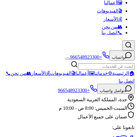
🖼️
أعمالنا
🎬
الفيديوهات
💰
الأسعار
👥
من نحن
📞
اتصل بنا
+966548923300
واتساب
🏠
الرئيسية
⚙️
خدماتنا
🖼️
أعمالنا
🎬
الفيديوهات
💰
الأسعار
👥
من نحن
📞
اتصل بنا
+966548923300
تواصل واتساب
جدة، المملكة العربية السعودية
السبت-الخميس: 8:00 ص - 10:00 م
ضمان على جميع الأعمال
تابعونا على: