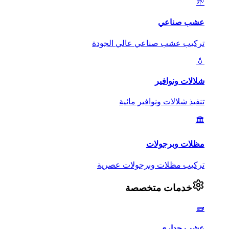
🌱
عشب صناعي
تركيب عشب صناعي عالي الجودة
💧
شلالات ونوافير
تنفيذ شلالات ونوافير مائية
🏛️
مظلات وبرجولات
تركيب مظلات وبرجولات عصرية
خدمات متخصصة
🧱
عشب جداري