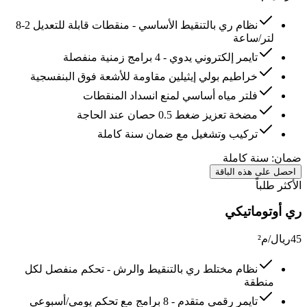
نظام ري بالتنقيط الأساسي - منقطات قابلة للتعديل 2-8
لتر/ساعة
تايمر إلكتروني يدوي - 4 برامج زمنية منفصلة
خراطيم بولي إيثيلين مقاومة للأشعة فوق البنفسجية
فلتر مياه أساسي لمنع انسداد المنقطات
مضخة تعزيز ضغط 0.5 حصان عند الحاجة
تركيب وتشغيل مع ضمان سنة كاملة
ضمان:
سنة كاملة
احصل على هذه الباقة
الأكثر طلباً
ري أوتوماتيكي
45
ريال/م²
نظام مختلط ري بالتنقيط والرش - تحكم منفصل لكل
منطقة
تايمر رقمي متقدم - 8 برامج مع تحكم يومي/أسبوعي