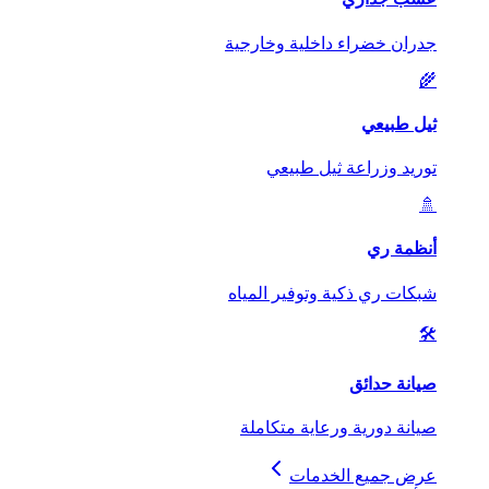
جدران خضراء داخلية وخارجية
🌾
ثيل طبيعي
توريد وزراعة ثيل طبيعي
🚿
أنظمة ري
شبكات ري ذكية وتوفير المياه
🛠️
صيانة حدائق
صيانة دورية ورعاية متكاملة
عرض جميع الخدمات