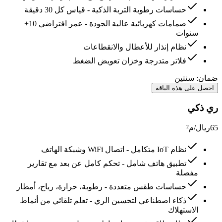
حساسات رطوبة التربة الذكية - قياس كل 30 دقيقة
صمامات كهربائية عالية الجودة - عمر افتراضي 10+
سنوات
نظام إنذار للأعطال والانقطاعات
فلاتر متدرجة وخزان تعويض الضغط
ضمان:
سنتين
احصل على هذه الباقة
ري ذكي
65
ريال/م²
نظام IoT متكامل - اتصال WiFi وشبكة الهاتف
تطبيق هاتف شامل - تحكم كامل عن بعد مع تقارير
مفصلة
حساسات طقس متعددة - رطوبة، حرارة، رياح، أمطار
ذكاء اصطناعي لتحسين الري - تعلم تلقائي من أنماط
الاستهلاك