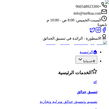
+966548923300
info@turfksa.com
السبت-الخميس: 8:00 ص - 10:00 م
تابعونا:
الاسطورة - الرائدة في تنسيق الحدائق
🏠
الرئيسية
⚙️
خدماتنا
الخدمات الرئيسية
🌿
تنسيق حدائق
تصميم وتنسيق حدائق منزلية وتجارية