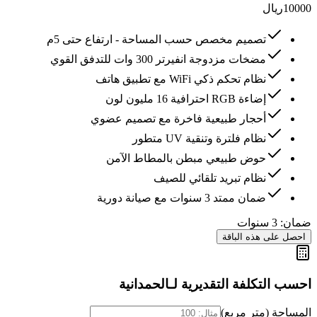
10000
ريال
تصميم مخصص حسب المساحة - ارتفاع حتى 5م
مضخات مزدوجة انفيرتر 300 وات للتدفق القوي
نظام تحكم ذكي WiFi مع تطبيق هاتف
إضاءة RGB احترافية 16 مليون لون
أحجار طبيعية فاخرة مع تصميم عضوي
نظام فلترة وتنقية UV متطور
حوض طبيعي مبطن بالمطاط الآمن
نظام تبريد تلقائي للصيف
ضمان ممتد 3 سنوات مع صيانة دورية
ضمان:
3 سنوات
احصل على هذه الباقة
احسب التكلفة التقديرية لـ
الحمدانية
المساحة (متر مربع)