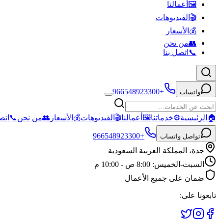
🖼️
أعمالنا
🎬
الفيديوهات
💰
الأسعار
👥
من نحن
📞
اتصل بنا
+966548923300
واتساب
🏠
الرئيسية
⚙️
خدماتنا
🖼️
أعمالنا
🎬
الفيديوهات
💰
الأسعار
👥
من نحن
📞
اتص
+966548923300
تواصل واتساب
جدة، المملكة العربية السعودية
السبت-الخميس: 8:00 ص - 10:00 م
ضمان على جميع الأعمال
تابعونا على: