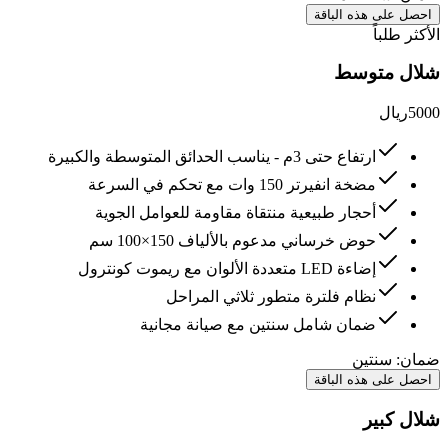
احصل على هذه الباقة
الأكثر طلباً
شلال متوسط
5000
ريال
ارتفاع حتى 3م - يناسب الحدائق المتوسطة والكبيرة
مضخة انفيرتر 150 وات مع تحكم في السرعة
أحجار طبيعية منتقاة مقاومة للعوامل الجوية
حوض خرساني مدعوم بالألياف 150×100 سم
إضاءة LED متعددة الألوان مع ريموت كونترول
نظام فلترة متطور ثلاثي المراحل
ضمان شامل سنتين مع صيانة مجانية
ضمان:
سنتين
احصل على هذه الباقة
شلال كبير