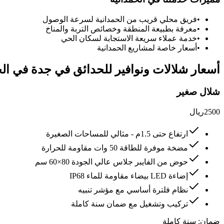
•
فريق محلي قريب من
الحمدانية
لسرعة الوصول
•
معرفة بطبيعة المنطقة وخصائص التربة والمناخ
•
خدمة عملاء سريعة الاستجابة لسكان الحي
•
أسعار خاصة لمشاريع
الحمدانية
أسعار
شلالات ونوافير للحدائق في جدة
في
ال
شلال صغير
2500
ريال
ارتفاع حتى 1.5م - مثالي للمساحات الصغيرة
مضخة موفرة للطاقة 50 وات مقاومة للحرارة
حوض من الفايبر جلاس عالي الجودة 80×60 سم
إضاءة LED بيضاء مقاومة للماء IP68
نظام فلترة أساسي مع مؤشر تنبيه
تركيب وتشغيل مع ضمان سنة كاملة
ضمان:
سنة كاملة