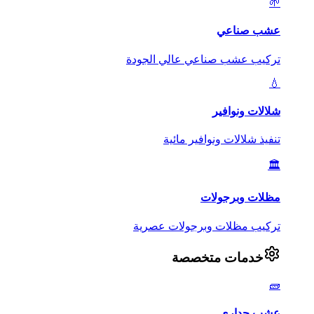
🌱
عشب صناعي
تركيب عشب صناعي عالي الجودة
💧
شلالات ونوافير
تنفيذ شلالات ونوافير مائية
🏛️
مظلات وبرجولات
تركيب مظلات وبرجولات عصرية
خدمات متخصصة
🧱
عشب جداري