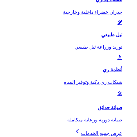
جدران خضراء داخلية وخارجية
🌾
ثيل طبيعي
توريد وزراعة ثيل طبيعي
🚿
أنظمة ري
شبكات ري ذكية وتوفير المياه
🛠️
صيانة حدائق
صيانة دورية ورعاية متكاملة
عرض جميع الخدمات