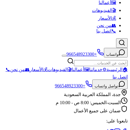
🖼️
أعمالنا
🎬
الفيديوهات
💰
الأسعار
👥
من نحن
📞
اتصل بنا
+966548923300
واتساب
🏠
الرئيسية
⚙️
خدماتنا
🖼️
أعمالنا
🎬
الفيديوهات
💰
الأسعار
👥
من نحن
📞
اتصل بنا
+966548923300
تواصل واتساب
جدة، المملكة العربية السعودية
السبت-الخميس: 8:00 ص - 10:00 م
ضمان على جميع الأعمال
تابعونا على: