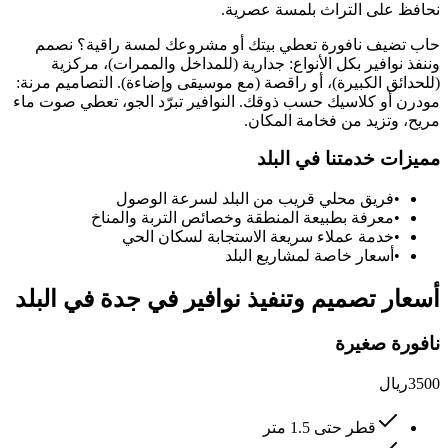
نحافظ على التراث بلمسة عصرية.
حاب تضيف نافورة تعطي بيتك أو مشروعك لمسة راقية؟ نصمم
وننفذ نوافير بكل الأنواع: جدارية (للمداخل والممرات)، مركزية
(للحدائق الكبيرة)، أو راقصة (مع موسيقى وإضاءة). التصاميم مرنة:
مودرن أو كلاسيك حسب ذوقك. النوافير تبرّد الجو، تعطي صوت ماء
مريح، وتزيد من فخامة المكان.
مميزات خدمتنا في
البلد
•
فريق محلي قريب من
البلد
لسرعة الوصول
•
معرفة بطبيعة المنطقة وخصائص التربة والمناخ
•
خدمة عملاء سريعة الاستجابة لسكان الحي
•
أسعار خاصة لمشاريع
البلد
أسعار
تصميم وتنفيذ نوافير في جدة
في
البلد
نافورة صغيرة
3500
ريال
قطر حتى 1.5 متر