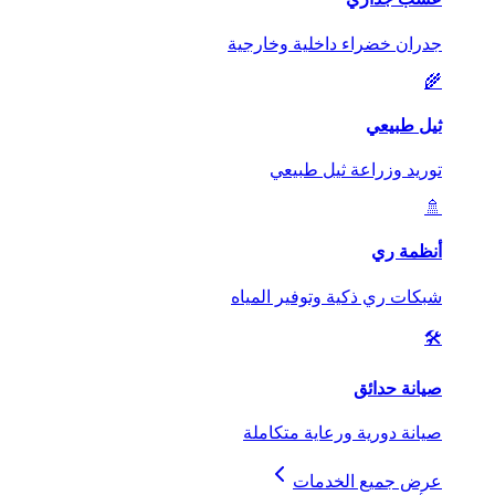
جدران خضراء داخلية وخارجية
🌾
ثيل طبيعي
توريد وزراعة ثيل طبيعي
🚿
أنظمة ري
شبكات ري ذكية وتوفير المياه
🛠️
صيانة حدائق
صيانة دورية ورعاية متكاملة
عرض جميع الخدمات