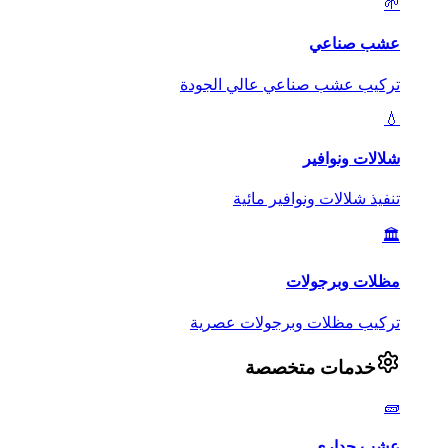
🌱
عشب صناعي
تركيب عشب صناعي عالي الجودة
💧
شلالات ونوافير
تنفيذ شلالات ونوافير مائية
🏛️
مظلات وبرجولات
تركيب مظلات وبرجولات عصرية
خدمات متخصصة
🧱
عشب جداري